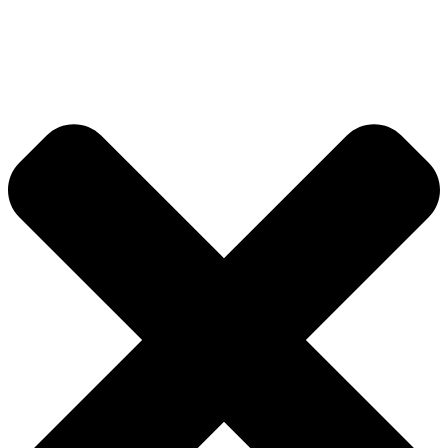
Ir
al
contenido